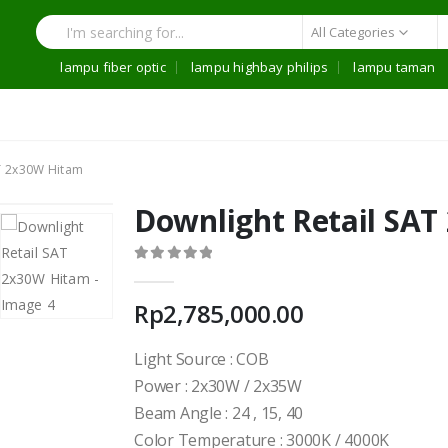
All Categories
lampu fiber optic
lampu highbay philips
lampu taman
AT 2x30W Hitam
Downlight Retail SA
0
out of 5
Rp
2,785,000.00
Light Source : COB
Power : 2x30W / 2x35W
Beam Angle : 24 , 15, 40
Color Temperature : 3000K / 4000K