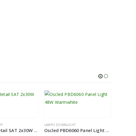
HT
LAMPU DOWNLIGHT
LAMPU DOW
Downlight Retail SAT 2x30W Putih
Oscled PBD6060 Panel Light 48W Warmwhite