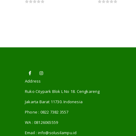
0
out of 5
0
out of 5
Address
Ruko Citypark Blok L No 18. Cengkareng
Jakarta Barat 11730. Indonesia
Phone :
0822 7382 3557
WA :
08126065559
Email :
info@solusilampu.id