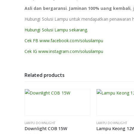
Asli dan bergaransi
.
Jaminan 100% uang kembali
,
Hubungi Solusi Lampu untuk mendapatkan penawaran har
Hubungi Solusi Lampu sekarang.
Cek FB www.facebook.com/solusilampu
Cek IG www.instagram.com/solusilampu
Related products
LAMPU DOWNLIGHT
LAMPU DOWNLIGHT
Oscled PBD4R Panel Light 4 Warmwhite
Downlight COB 15W
Lampu Keong 12