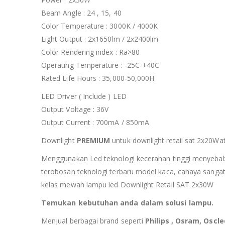
Beam Angle : 24 , 15, 40
Color Temperature : 3000K / 4000K
Light Output : 2x1650lm / 2x2400lm
Color Rendering index : Ra>80
Operating Temperature : -25C-+40C
Rated Life Hours : 35,000-50,000H
LED Driver ( Include ) LED
Output Voltage : 36V
Output Current : 700mA / 850mA
Downlight
PREMIUM
untuk downlight retail sat 2x20Wat
Menggunakan Led teknologi kecerahan tinggi menyebabk
terobosan teknologi terbaru model kaca, cahaya sangat k
kelas mewah lampu led Downlight Retail SAT 2x30W
Temukan kebutuhan anda dalam solusi lampu.
Menjual berbagai brand seperti
Philips , Osram, Oscled