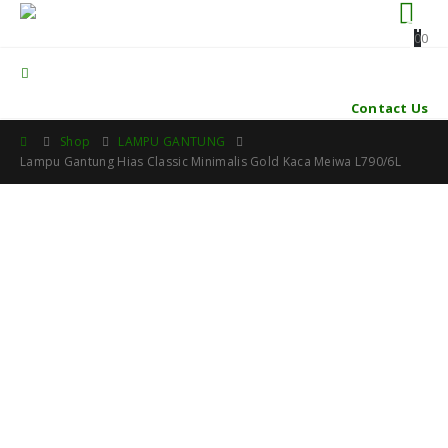
0
0
Contact Us
Shop
LAMPU GANTUNG
Lampu Gantung Hias Classic Minimalis Gold Kaca Meiwa L790/6L