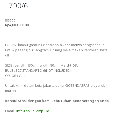
L790/6L
Rp
4,000,000.00
0
out of 5
L790/6L lampu gantung classic bola kaca meiwa sangat sesuai
untuk pasang di ruang tamu, ruang meja makan, restoran, kafe
dll
SIZE : Length: 130cm width: 80cm Height: 58cm
BULB : E27 STANDART X 6(NOT INCLUDED)
COLOR : Gold
Untuk kirim dalam kota jakarta pakai GOSEND/GRAB biaya lebih
murah.
Konsultansi dengan kami kebutuhan penenerangan anda
Email :
info@solusilampu.id