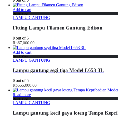
0
out of 5
Add to cart
Quick View
LAMPU GANTUNG
Fitting Lampu Filamen Gantung Edison
0
out of 5
Rp
67,000.00
Add to cart
Quick View
LAMPU GANTUNG
Lampu gantung segi tiga Model L653 3L
0
out of 5
Rp
555,000.00
Read more
Quick View
LAMPU GANTUNG
Lampu gantung kecil gaya loteng Tempa Kepr