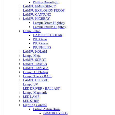
Philips Downlight
LAMPU EMERGENCY
LAMPU EXPLOSION PROOF
LAMPU GANTUNG
LAMPU HIGHBAY
Lampu Osram Highbay
Lampu Philips Highbay
Lampu Jalan
LAMPU PJU SOLAR
PJU Oscar
PJU Osram
PJU PHILIPS
LAMPU KOLAM
Lampu Meja
LAMPU SOROT
LAMPU TAMAN
LAMPU TANGGA
Lampu TL Philips
Lampu Track / RAIL
LAMPU UPLIGHT
Lampu UV
LED DRIVER / BALLAST
Lampu Magnetik
LED LAMP
LED STRIP
Lighting Control
Lutron Automation
GRAFIK EYE QS