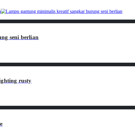
ng seni berlian
ghting rusty
e