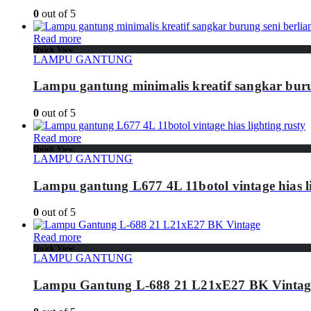
0
out of 5
Read more
Quick View
LAMPU GANTUNG
Lampu gantung minimalis kreatif sangkar buru
0
out of 5
Read more
Quick View
LAMPU GANTUNG
Lampu gantung L677 4L 11botol vintage hias li
0
out of 5
Read more
Quick View
LAMPU GANTUNG
Lampu Gantung L-688 21 L21xE27 BK Vintag