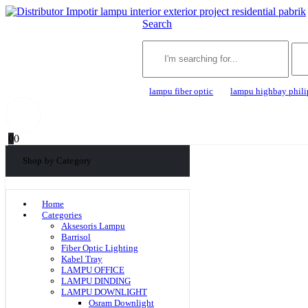
Search
lampu fiber optic
lampu highbay phili
0
0
Shop by Category
Home
Categories
Aksesoris Lampu
Barrisol
Fiber Optic Lighting
Kabel Tray
LAMPU OFFICE
LAMPU DINDING
LAMPU DOWNLIGHT
Osram Downlight