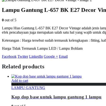
Lampu Gantung L-657 BK E27 Decor Vin
0
out of 5
Lampu Hias Gantung L-657 BK E27 Decor Vintage adalah jenis lamp
efek pencahayaan juga merupakan salah satu hal yang wajib untuk di
Keterangan : Harga tersebut sudah termasuk kelengkapan : fitting, k
Harga Tidak Termasuk Lampu LED / Lampu Bohlam
Facebook
Twitter
LinkedIn
Google +
Email
Related products
Add to cart
Quick View
LAMPU GANTUNG
Kop dop base untuk lampu gantung 1 lampu