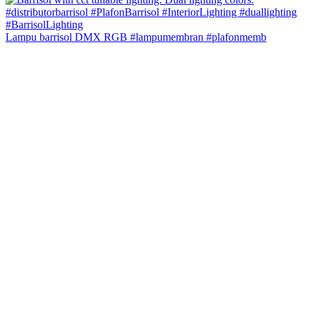
Lampu barrisol DMX RGB #lampumembran #plafonmemb