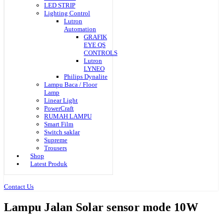
LED STRIP
Lighting Control
Lutron
Automation
GRAFIK
EYE QS
CONTROLS
Lutron
LYNEO
Philips Dynalite
Lampu Baca / Floor
Lamp
Linear Light
PowerCraft
RUMAH LAMPU
Smart Film
Switch saklar
Supreme
Trousers
Shop
Latest Produk
Contact Us
Lampu Jalan Solar sensor mode 10W