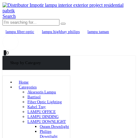
Search
lampu fiber optic
lampu highbay philips
lampu taman
0
0
Shop by Category
Home
Categories
Aksesoris Lampu
Barrisol
Fiber Optic Lighting
Kabel Tray
LAMPU OFFICE
LAMPU DINDING
LAMPU DOWNLIGHT
Osram Downlight
Philips
Downlight