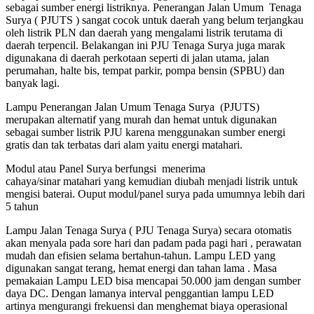
sebagai sumber energi listriknya. Penerangan Jalan Umum Tenaga
Surya ( PJUTS ) sangat cocok untuk daerah yang belum terjangkau
oleh listrik PLN dan daerah yang mengalami listrik terutama di
daerah terpencil. Belakangan ini PJU Tenaga Surya juga marak
digunakana di daerah perkotaan seperti di jalan utama, jalan
perumahan, halte bis, tempat parkir, pompa bensin (SPBU) dan
banyak lagi.
Lampu Penerangan Jalan Umum Tenaga Surya (PJUTS)
merupakan alternatif yang murah dan hemat untuk digunakan
sebagai sumber listrik PJU karena menggunakan sumber energi
gratis dan tak terbatas dari alam yaitu energi matahari.
Modul atau Panel Surya berfungsi menerima
cahaya/sinar matahari yang kemudian diubah menjadi listrik untuk
mengisi baterai. Ouput modul/panel surya pada umumnya lebih dari
5 tahun
Lampu Jalan Tenaga Surya ( PJU Tenaga Surya) secara otomatis
akan menyala pada sore hari dan padam pada pagi hari , perawatan
mudah dan efisien selama bertahun-tahun. Lampu LED yang
digunakan sangat terang, hemat energi dan tahan lama . Masa
pemakaian Lampu LED bisa mencapai 50.000 jam dengan sumber
daya DC. Dengan lamanya interval penggantian lampu LED
artinya mengurangi frekuensi dan menghemat biaya operasional