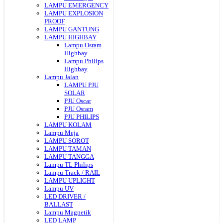
LAMPU EMERGENCY
LAMPU EXPLOSION
PROOF
LAMPU GANTUNG
LAMPU HIGHBAY
Lampu Osram
Highbay
Lampu Philips
Highbay
Lampu Jalan
LAMPU PJU
SOLAR
PJU Oscar
PJU Osram
PJU PHILIPS
LAMPU KOLAM
Lampu Meja
LAMPU SOROT
LAMPU TAMAN
LAMPU TANGGA
Lampu TL Philips
Lampu Track / RAIL
LAMPU UPLIGHT
Lampu UV
LED DRIVER /
BALLAST
Lampu Magnetik
LED LAMP