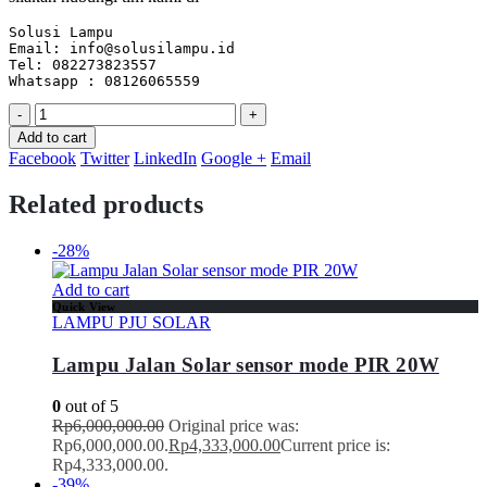
Solusi Lampu

Email: info@solusilampu.id

Tel: 082273823557

-
+
Add to cart
Facebook
Twitter
LinkedIn
Google +
Email
Related products
-28%
Add to cart
Quick View
LAMPU PJU SOLAR
Lampu Jalan Solar sensor mode PIR 20W
0
out of 5
Rp
6,000,000.00
Original price was:
Rp6,000,000.00.
Rp
4,333,000.00
Current price is:
Rp4,333,000.00.
-39%