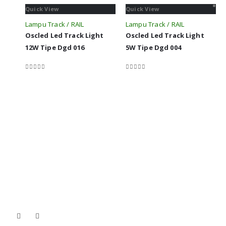
Quick View
Quick View
Lampu Track / RAIL
Lampu Track / RAIL
Oscled Led Track Light
Oscled Led Track Light
12W Tipe Dgd 016
5W Tipe Dgd 004
0
out of 5
0
out of 5