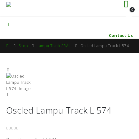
0
Contact Us
Shop
Lampu Track / RAIL
Oscled Lampu Track L 574
Oscled Lampu Track L 574
0
out of 5