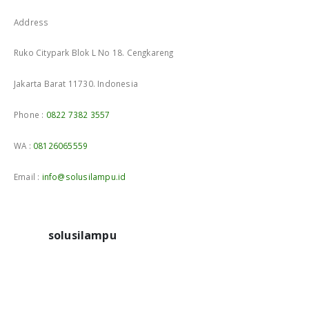
Address
Ruko Citypark Blok L No 18. Cengkareng
Jakarta Barat 11730. Indonesia
Phone :
0822 7382 3557
WA :
08126065559
Email :
info@solusilampu.id
solusilampu