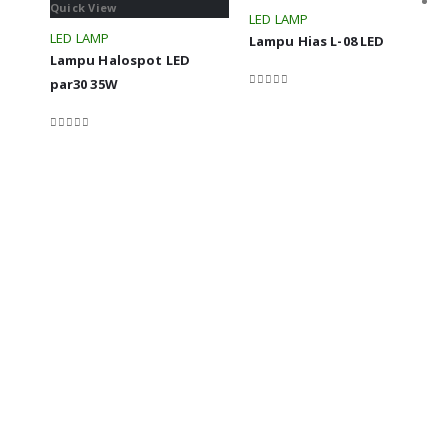
Quick View
LED LAMP
LED LAMP
Lampu Hias L-08 LED
Lampu Halospot LED
par30 35W
0
out of 5
0
out of 5