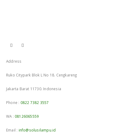
Address
Ruko Citypark Blok L No 18. Cengkareng
Jakarta Barat 11730. Indonesia
Phone :
0822 7382 3557
WA :
08126065559
Email :
info@solusilampu.id