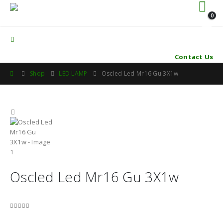
0
Contact Us
Shop
LED LAMP
Oscled Led Mr16 Gu 3X1w
Oscled Led Mr16 Gu 3X1w
0
out of 5