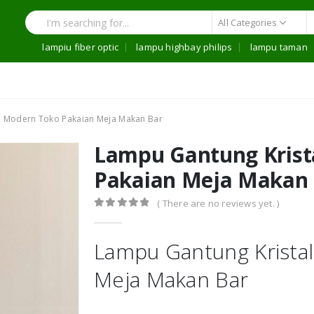
All Categories
lampiu fiber optic
lampu highbay philips
lampu taman
l Modern Toko Pakaian Meja Makan Bar
Lampu Gantung Krist
Pakaian Meja Makan
( There are no reviews yet. )
0
out of 5
Lampu Gantung Krista
Meja Makan Bar