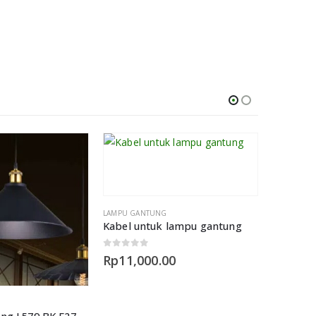
LAMPU GANTUNG
Kabel untuk lampu gantung
0
out of 5
Rp
11,000.00
LAMPU GA
Lampu Gantung L579 BK E27 Decor Vintage