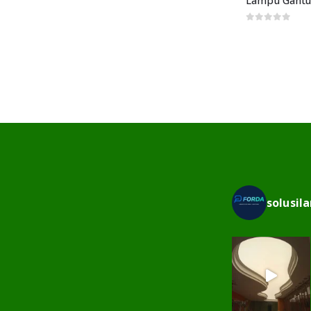
0
out of 5
solusil