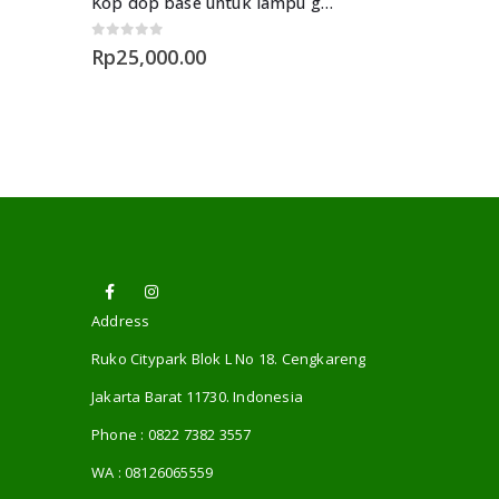
Lampu Gantung L-657 BK E27 Decor Vintage
Kop dop base untuk lampu gantung 1 lampu
0
out of 5
Rp
25,000.00
Address
Ruko Citypark Blok L No 18. Cengkareng
Jakarta Barat 11730. Indonesia
Phone :
0822 7382 3557
WA :
08126065559