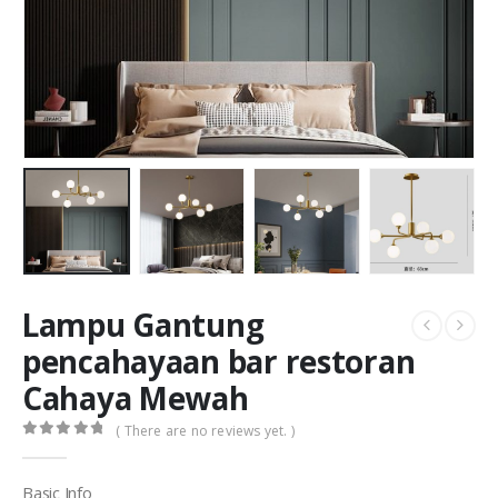
Lampu Gantung
pencahayaan bar restoran
Cahaya Mewah
( There are no reviews yet. )
0
out of 5
Basic Info