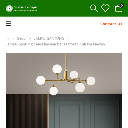
0
Contact Us
Shop
LAMPU GANTUNG
Lampu Gantung pencahayaan bar restoran Cahaya Mewah