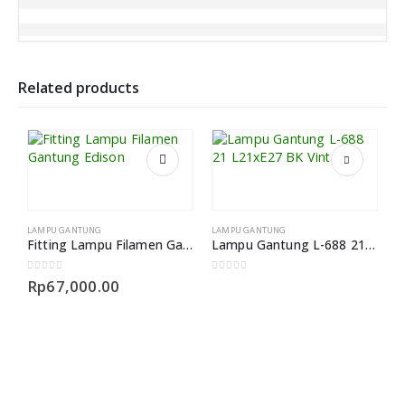
Related products
LAMPU GANTUNG
LAMPU GANTUNG
Fitting Lampu Filamen Gantung Edison
Lampu Gantung L-688 21 L21xE27 BK Vintage
0
out of 5
0
out of 5
Rp
67,000.00
L
0