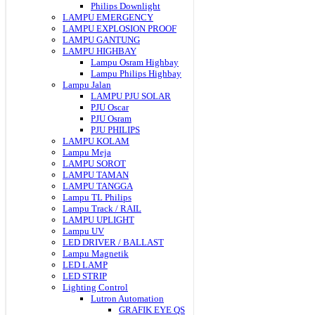
Philips Downlight
LAMPU EMERGENCY
LAMPU EXPLOSION PROOF
LAMPU GANTUNG
LAMPU HIGHBAY
Lampu Osram Highbay
Lampu Philips Highbay
Lampu Jalan
LAMPU PJU SOLAR
PJU Oscar
PJU Osram
PJU PHILIPS
LAMPU KOLAM
Lampu Meja
LAMPU SOROT
LAMPU TAMAN
LAMPU TANGGA
Lampu TL Philips
Lampu Track / RAIL
LAMPU UPLIGHT
Lampu UV
LED DRIVER / BALLAST
Lampu Magnetik
LED LAMP
LED STRIP
Lighting Control
Lutron Automation
GRAFIK EYE QS