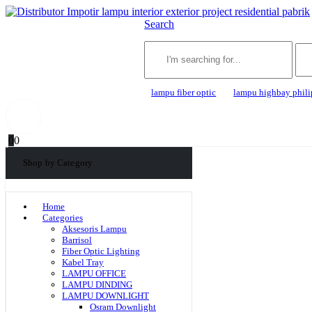
Search
lampu fiber optic
lampu highbay phili
0
0
Shop by Category
Home
Categories
Aksesoris Lampu
Barrisol
Fiber Optic Lighting
Kabel Tray
LAMPU OFFICE
LAMPU DINDING
LAMPU DOWNLIGHT
Osram Downlight