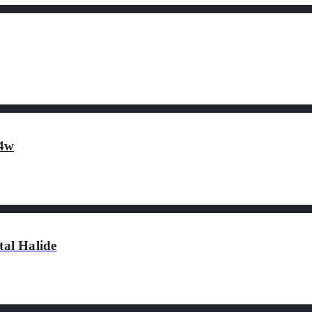
 4w
al Halide