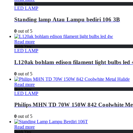
Quick View
LED LAMP
Standing lamp Atau Lampu bediri 106 3B
0
out of 5
Read more
Quick View
LED LAMP
L120ak bohlam edison filament light bulbs led
0
out of 5
Read more
Quick View
LED LAMP
Philips MHN TD 70W 150W 842 Coolwhite Met
0
out of 5
Read more
Quick View