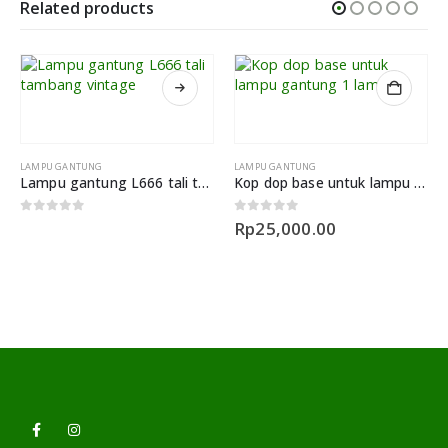
Related products
LAMPU GANTUNG
Kop dop base untuk lampu gantung 1 lampu
0
out of 5
Rp
25,000.00
LAMPU GANTUNG
Lampu Gantung Kepala Tunggal Kreatif Meja Bar Hot Pot Toko
0
out of 5