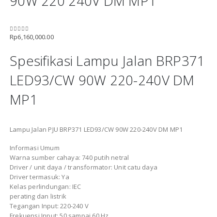
90W 220 240V DM MP1
Rp
6,160,000.00
0
out of 5
Spesifikasi Lampu Jalan BRP371
LED93/CW 90W 220-240V DM
MP1
Lampu Jalan PJU BRP371 LED93/CW 90W 220-240V DM MP1
Informasi Umum
Warna sumber cahaya: 740 putih netral
Driver / unit daya / transformator: Unit catu daya
Driver termasuk: Ya
Kelas perlindungan: IEC
perating dan listrik
Tegangan Input: 220-240 V
Frekuensi Input: 50 sampai 60 Hz