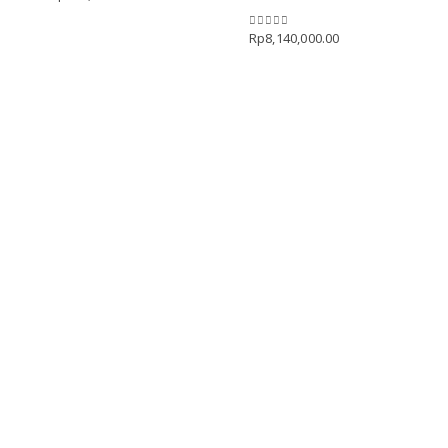
Rp
8,140,000.00
0
out of 5