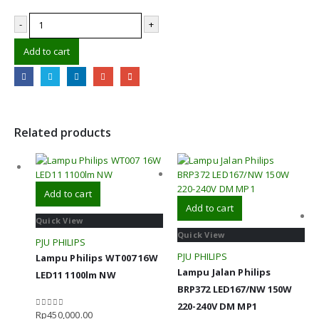
-
+
Add to cart
Related products
Add to cart
Add to cart
Quick View
Quick View
PJU PHILIPS
PJU PHILIPS
Lampu Philips WT007 16W
Lampu Jalan Philips
LED11 1100lm NW
BRP372 LED167/NW 150W
220-240V DM MP1
Rp
450,000.00
0
out of 5