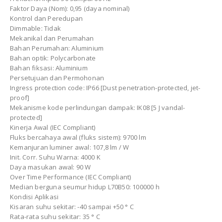
Faktor Daya (Nom): 0,95 (daya nominal)
Kontrol dan Peredupan
Dimmable: Tidak
Mekanikal dan Perumahan
Bahan Perumahan: Aluminium
Bahan optik: Polycarbonate
Bahan fiksasi: Aluminium
Persetujuan dan Permohonan
Ingress protection code: IP66 [Dust penetration-protected, jet-
proof]
Mekanisme kode perlindungan dampak: IK08 [5 J vandal-
protected]
Kinerja Awal (IEC Compliant)
Fluks bercahaya awal (fluks sistem): 9700 lm
Kemanjuran luminer awal: 107,8 ​​lm / W
Init. Corr. Suhu Warna: 4000 K
Daya masukan awal: 90 W
Over Time Performance (IEC Compliant)
Median berguna seumur hidup L70B50: 100000 h
Kondisi Aplikasi
Kisaran suhu sekitar: -40 sampai +50 ° C
Rata-rata suhu sekitar: 35 ° C