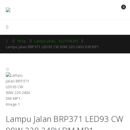
0
Contact Us
Shop
Lampu Jalan
,
PJU PHILIPS
Lampu Jalan BRP371 LED93 CW 90W 220 240V DM MP1
Lampu Jalan BRP371 LED93 CW