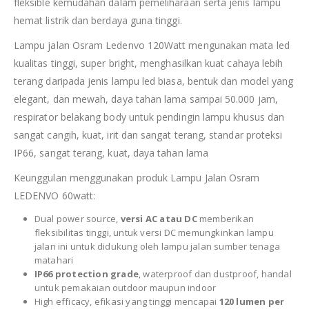
fleksible kemudahan dalam pemeliharaan serta jenis lampu
hemat listrik dan berdaya guna tinggi.
Lampu jalan Osram Ledenvo 120Watt mengunakan mata led
kualitas tinggi, super bright, menghasilkan kuat cahaya lebih
terang daripada jenis lampu led biasa, bentuk dan model yang
elegant, dan mewah, daya tahan lama sampai 50.000 jam,
respirator belakang body untuk pendingin lampu khusus dan
sangat cangih, kuat, irit dan sangat terang, standar proteksi
IP66, sangat terang, kuat, daya tahan lama
Keunggulan menggunakan produk Lampu Jalan Osram
LEDENVO 60watt:
Dual power source,
versi AC atau DC
memberikan
fleksibilitas tinggi, untuk versi DC memungkinkan lampu
jalan ini untuk didukung oleh lampu jalan sumber tenaga
matahari
IP66 protection grade
, waterproof dan dustproof, handal
untuk pemakaian outdoor maupun indoor
High efficacy, efikasi yang tinggi mencapai
120 lumen per