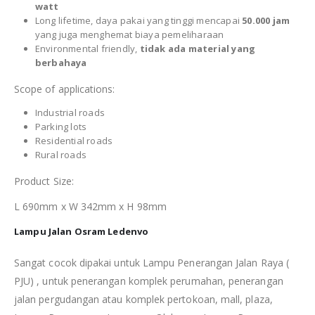
watt
Long lifetime, daya pakai yang tinggi mencapai
50.000 jam
yang juga menghemat biaya pemeliharaan
Environmental friendly,
tidak ada material yang
berbahaya
Scope of applications:
Industrial roads
Parking lots
Residential roads
Rural roads
Product Size:
L 690mm x W 342mm x H 98mm
Lampu Jalan Osram Ledenvo
Sangat cocok dipakai untuk Lampu Penerangan Jalan Raya (
PJU) , untuk penerangan komplek perumahan, penerangan
jalan pergudangan atau komplek pertokoan, mall, plaza,