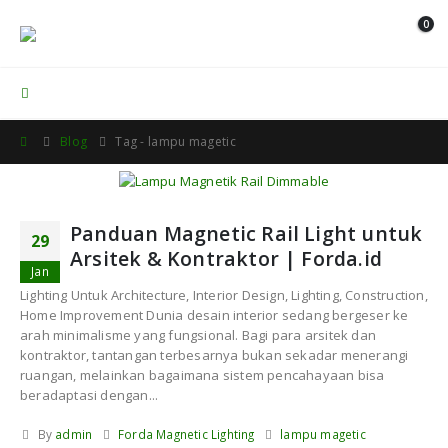
0
Contact Us
Blog
Tag -
lampu magetic
Panduan Magnetic Rail Light untuk
29
Arsitek & Kontraktor | Forda.id
Jan
Lighting Untuk Architecture, Interior Design, Lighting, Construction,
Home Improvement Dunia desain interior sedang bergeser ke
arah minimalisme yang fungsional. Bagi para arsitek dan
kontraktor, tantangan terbesarnya bukan sekadar menerangi
ruangan, melainkan bagaimana sistem pencahayaan bisa
beradaptasi dengan...
By
admin
Forda Magnetic Lighting
lampu magetic