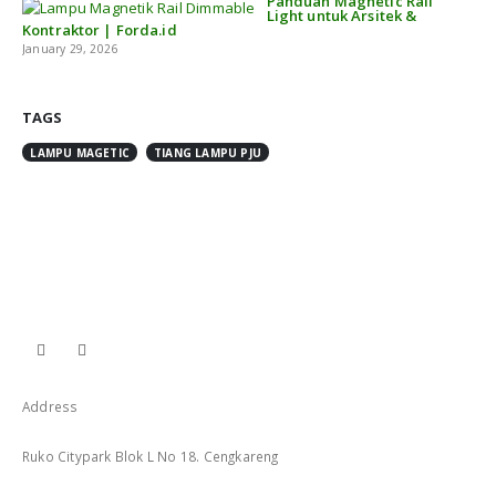
Panduan Magnetic Rail
Light untuk Arsitek &
Kontraktor | Forda.id
January 29, 2026
TAGS
LAMPU MAGETIC
TIANG LAMPU PJU
Address
Ruko Citypark Blok L No 18. Cengkareng