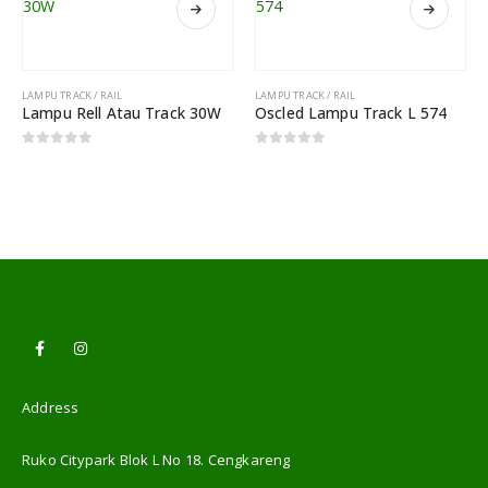
ACK / RAIL
LAMPU TRACK / RAIL
 Rell Atau Track 30W
Oscled Lampu Track L 574
 of 5
0
out of 5
LAMPU TRACK 
Tracklig
0
out o
Address
Ruko Citypark Blok L No 18. Cengkareng