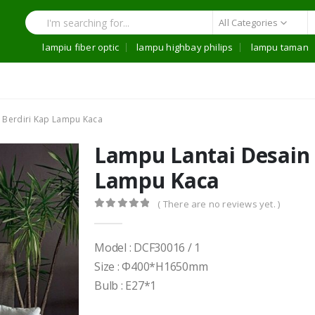
All Categories
lampiu fiber optic
lampu highbay philips
lampu taman
 Berdiri Kap Lampu Kaca
Lampu Lantai Desain 
Lampu Kaca
( There are no reviews yet. )
0
out of 5
Model : DCF30016 / 1
Size : Φ400*H1650mm
Bulb : E27*1