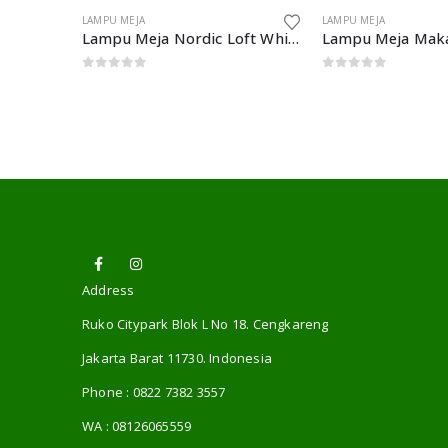
LAMPU MEJA
LAMPU MEJA
 461
Lampu Meja Nordic Loft White Bola Meja Cahaya
0
out of 5
0
out of 5
Address
Ruko Citypark Blok L No 18. Cengkareng
Jakarta Barat 11730. Indonesia
Phone :
0822 7382 3557
WA :
08126065559