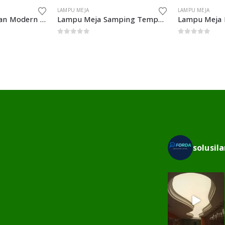
LAMPU MEJA
LAMPU MEJA
Lampu Meja Makan Modern Sederhana Kamar Tidur Samping Tempat Tidur
Lampu Meja Samping Tempat Tidur Bola Kaca Logam Lampu Meja Hias
0
out of 5
0
out of 5
solusil