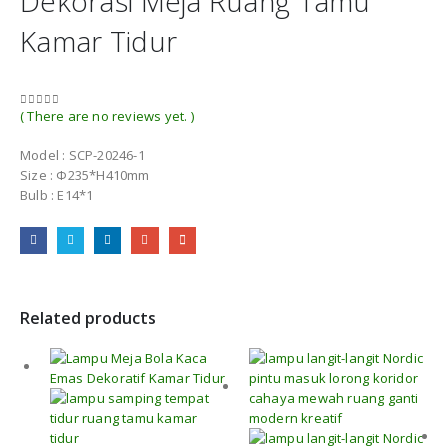
Dekorasi Meja Ruang Tamu
Kamar Tidur
( There are no reviews yet. )
0
out of 5
Model : SCP-20246-1
Size : Φ235*H410mm
Bulb : E14*1
Related products