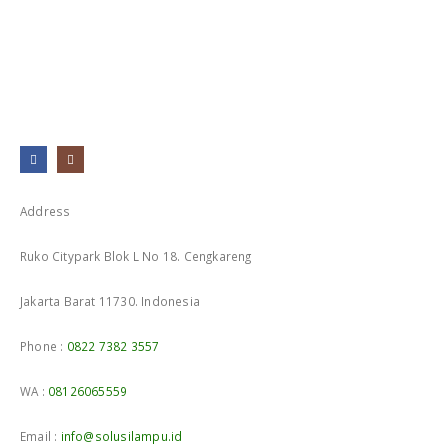
Address
Ruko Citypark Blok L No 18. Cengkareng
Jakarta Barat 11730. Indonesia
Phone :
0822 7382 3557
WA :
08126065559
Email :
info@solusilampu.id