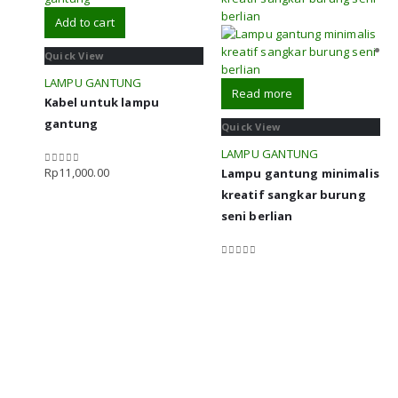
Add to cart
Quick View
LAMPU GANTUNG
Read more
Kabel untuk lampu
gantung
Quick View
LAMPU GANTUNG
Rp
11,000.00
Lampu gantung minimalis
0
out of 5
kreatif sangkar burung
seni berlian
0
out of 5