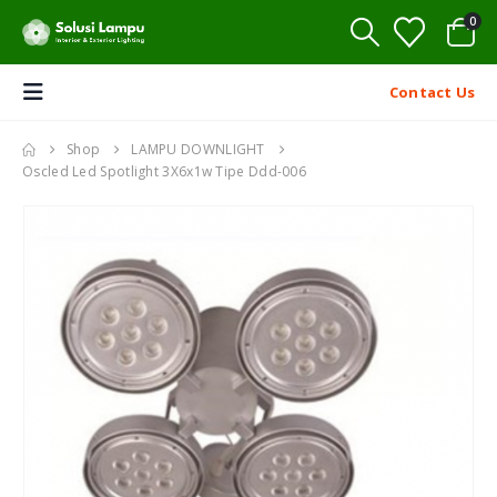
0
Contact Us
Shop
LAMPU DOWNLIGHT
Oscled Led Spotlight 3X6x1w Tipe Ddd-006