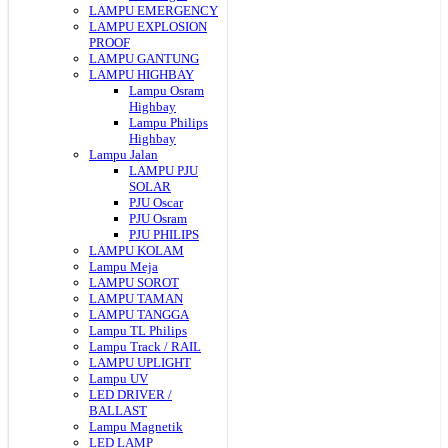
LAMPU EMERGENCY
LAMPU EXPLOSION
PROOF
LAMPU GANTUNG
LAMPU HIGHBAY
Lampu Osram
Highbay
Lampu Philips
Highbay
Lampu Jalan
LAMPU PJU
SOLAR
PJU Oscar
PJU Osram
PJU PHILIPS
LAMPU KOLAM
Lampu Meja
LAMPU SOROT
LAMPU TAMAN
LAMPU TANGGA
Lampu TL Philips
Lampu Track / RAIL
LAMPU UPLIGHT
Lampu UV
LED DRIVER /
BALLAST
Lampu Magnetik
LED LAMP