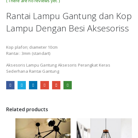
( There are no reviews yet. )
0
out of 5
Rantai Lampu Gantung dan Kop
Lampu Dengan Besi Aksesoriss
Kop plafon; diameter 10cm
Rantai : 3mm (standart)
Aksesoris Lampu Gantung Aksesoris Perangkat Keras
Sederhana Rantai Gantung
Related products