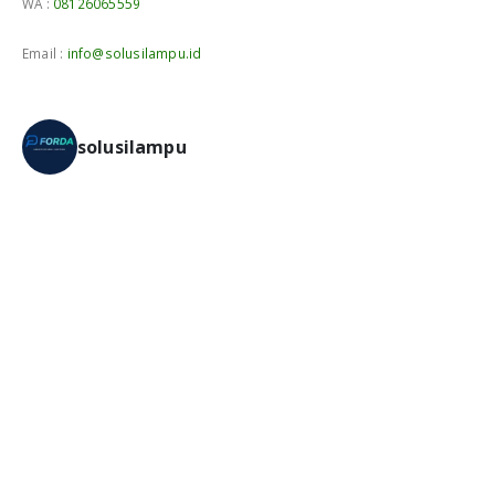
WA :
08126065559
Email :
info@solusilampu.id
solusilampu