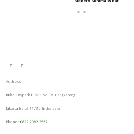
Modern Minimalis Bar
0
out of 5
Address
Ruko Citypark Blok L No 18. Cengkareng
Jakarta Barat 11730. Indonesia
Phone :
0822 7382 3557